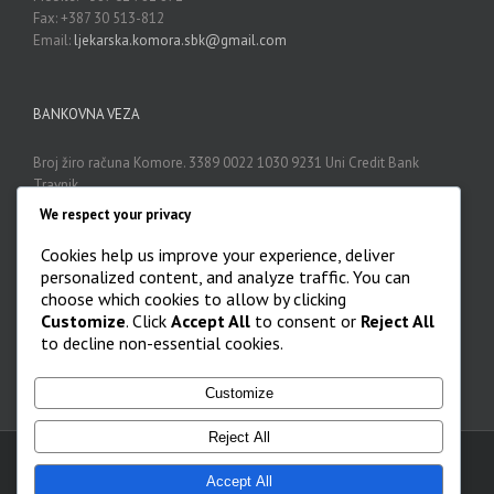
Fax: +387 30 513-812
Email:
ljekarska.komora.sbk@gmail.com
BANKOVNA VEZA
Broj žiro računa Komore. 3389 0022 1030 9231 Uni Credit Bank
Travnik
We respect your privacy
Cookies help us improve your experience, deliver
ARHIVA
personalized content, and analyze traffic. You can
choose which cookies to allow by clicking
Arhiva

Customize
. Click
Accept All
to consent or
Reject All
to decline non-essential cookies.
Customize
Reject All
Lječnička / Liječnička komora SBK - KSB |
Accept All