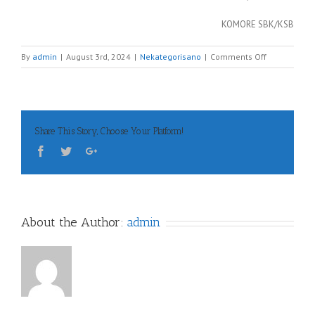
KOMORE SBK/KSB
on
By
admin
|
August 3rd, 2024
|
Nekategorisano
|
Comments Off
Dopis
za
javnost
Share This Story, Choose Your Platform!
About the Author:
admin