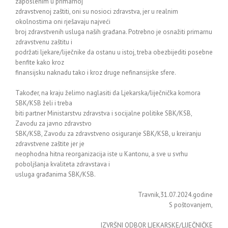
zaposlenim u primarnoj
zdravstvenoj zaštiti, oni su nosioci zdravstva, jer u realnim
okolnostima oni rješavaju najveći
broj zdravstvenih usluga naših građana. Potrebno je osnažiti primarnu
zdravstvenu zaštitu i
podržati ljekare/liječnike da ostanu u istoj, treba obezbijediti posebne
benfite kako kroz
finansijsku naknadu tako i kroz druge nefinansijske sfere.
Također, na kraju želimo naglasiti da Ljekarska/liječnička komora
SBK/KSB želi i treba
biti partner Ministarstvu zdravstva i socijalne politike SBK/KSB,
Zavodu za javno zdravstvo
SBK/KSB, Zavodu za zdravstveno osiguranje SBK/KSB, u kreiranju
zdravstvene zaštite jer je
neophodna hitna reorganizacija iste u Kantonu, a sve u svrhu
poboljšanja kvaliteta zdravstava i
usluga građanima SBK/KSB.
Travnik,31.07.2024.godine
S poštovanjem,
IZVRŠNI ODBOR LJEKARSKE/LIJEČNIČKE