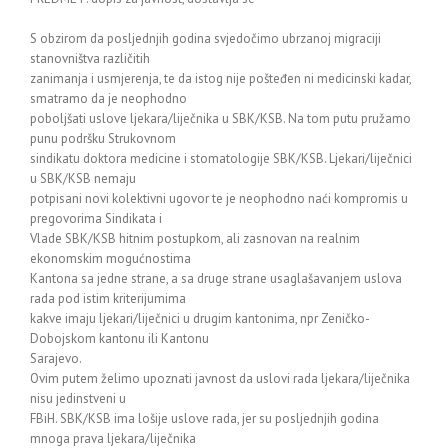
S obzirom da posljednjih godina svjedočimo ubrzanoj migraciji
stanovništva različitih
zanimanja i usmjerenja, te da istog nije pošteđen ni medicinski kadar,
smatramo da je neophodno
poboljšati uslove ljekara/liječnika u SBK/KSB. Na tom putu pružamo
punu podršku Strukovnom
sindikatu doktora medicine i stomatologije SBK/KSB. Ljekari/liječnici
u SBK/KSB nemaju
potpisani novi kolektivni ugovor te je neophodno naći kompromis u
pregovorima Sindikata i
Vlade SBK/KSB hitnim postupkom, ali zasnovan na realnim
ekonomskim mogućnostima
Kantona sa jedne strane, a sa druge strane usaglašavanjem uslova
rada pod istim kriterijumima
kakve imaju ljekari/liječnici u drugim kantonima, npr Zeničko-
Dobojskom kantonu ili Kantonu
Sarajevo.
Ovim putem želimo upoznati javnost da uslovi rada ljekara/liječnika
nisu jedinstveni u
FBiH. SBK/KSB ima lošije uslove rada, jer su posljednjih godina
mnoga prava ljekara/liječnika