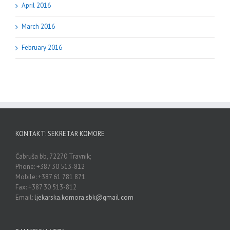
April 2016
March 2016
February 2016
KONTAKT: SEKRETAR KOMORE
Čabruša bb, 72270 Travnik;
Phone: +387 30 513-812
Mobile: +387 61 781 871
Fax: +387 30 513-812
Email:
ljekarska.komora.sbk@gmail.com