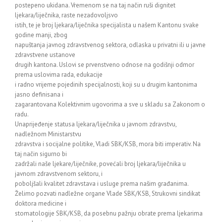
postepeno ukidana. Vremenom se na taj način ruši dignitet
ljekara/liječnika, raste nezadovoljsvo
istih, te je broj ljekara/liječnika specijalista u našem Kantonu svake
godine manji, zbog
napuštanja javnog zdravstvenog sektora, odlaska u privatni ili u javne
zdravstvene ustanove
drugih kantona. Uslovi se prvenstveno odnose na godišnji odmor
prema uslovima rada, edukacije
i radno vrijeme pojedinih specijalnosti, koji su u drugim kantonima
jasno definisana i
zagarantovana Kolektivnim ugovorima a sve u skladu sa Zakonom o
radu.
Unaprijeđenje statusa ljekara/liječnika u javnom zdravstvu,
nadležnom Ministarstvu
zdravstva i socijalne politike, Vladi SBK/KSB, mora biti imperativ. Na
taj način sigurno bi
zadržali naše ljekare/liječnike, povećali broj ljekara/liječnika u
javnom zdravstvenom sektoru, i
poboljšali kvalitet zdravstava i usluge prema našim građanima.
Želimo pozvati nadležne organe Vlade SBK/KSB, Strukovni sindikat
doktora medicine i
stomatologije SBK/KSB, da posebnu pažnju obrate prema ljekarima