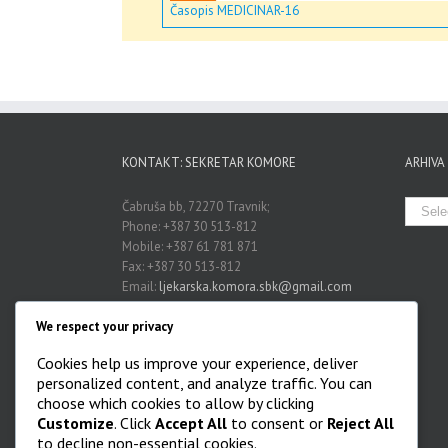
Časopis MEDICINAR-16
KONTAKT: SEKRETAR KOMORE
ARHIVA
Arhiva
Čabruša bb, 72270 Travnik;
Phone: +387 30 513-812
Mobile: +387 61 781 871
Fax: +387 30 513-812
Email:
ljekarska.komora.sbk@gmail.com
We respect your privacy
BANKOVNA VEZA
Cookies help us improve your experience, deliver
personalized content, and analyze traffic. You can
Broj žiro računa Komore. 3389 0022 1030
choose which cookies to allow by clicking
9231 Uni Credit Bank Travnik
Customize
. Click
Accept All
to consent or
Reject All
to decline non-essential cookies.