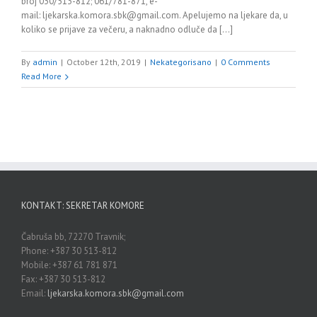
broj 030/513-812; 061/781-871, e-
mail: ljekarska.komora.sbk@gmail.com. Apelujemo na ljekare da, u
koliko se prijave za večeru, a naknadno odluče da [...]
By
admin
|
October 12th, 2019
|
Nekategorisano
|
0 Comments
Read More
KONTAKT: SEKRETAR KOMORE
Čabruša bb, 72270 Travnik;
Phone: +387 30 513-812
Mobile: +387 61 781 871
Fax: +387 30 513-812
Email:
ljekarska.komora.sbk@gmail.com