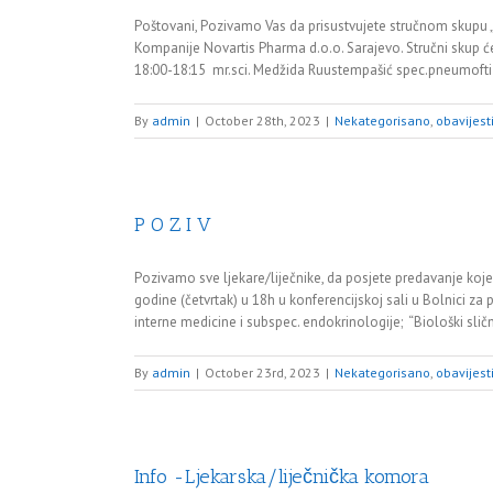
Poštovani, Pozivamo Vas da prisustvujete stručnom skupu „
Kompanije Novartis Pharma d.o.o. Sarajevo. Stručni skup će
18:00-18:15 mr.sci. Medžida Ruustempašić spec.pneumoftizi
By
admin
|
October 28th, 2023
|
Nekategorisano
,
obavijest
P O Z I V
Pozivamo sve ljekare/liječnike, da posjete predavanje koj
godine (četvrtak) u 18h u konferencijskoj sali u Bolnici za p
interne medicine i subspec. endokrinologije; “Biološki slični 
By
admin
|
October 23rd, 2023
|
Nekategorisano
,
obavijest
Info -Ljekarska/liječnička komora