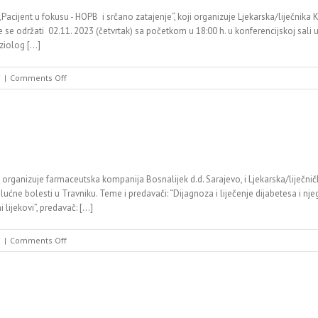
Pacijent u fokusu - HOPB i srčano zatajenje“, koji organizuje Ljekarska/liječn
 se održati 02.11. 2023 (četvrtak) sa početkom u 18:00 h. u konferencijskoj sali 
olog [...]
on
i
|
Comments Off
Poziv
e organizuje farmaceutska kompanija Bosnalijek d.d. Sarajevo, i Ljekarska/liječn
lućne bolesti u Travniku. Teme i predavači: “Dijagnoza i liječenje dijabetesa i njego
lijekovi”, predavač: [...]
on
i
|
Comments Off
P
O
Z
I
V