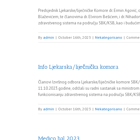
Predsjednik Ljekarske/liječničke Komore dr. Ermin Agović,
Blaževićem, te članovima dr. Elvirom Bešićem, i dr. Nihad
zdravstvenog sistema na području SBK/KSB, kao i budućim
By
admin
|
October 16th, 2023
|
Nekategorisano
|
Commen
Info Ljekarska/liječnička komora
Članovi Izvršnog odbora Ljekarske/liječničke komore SBK/KSB
11.10.2023.godine, održali su radni sastanak sa ministro
funkcionisanju zdravstvenog sistema na području SBK/KSB, 
By
admin
|
October 16th, 2023
|
Nekategorisano
|
Commen
Medico bal 2023