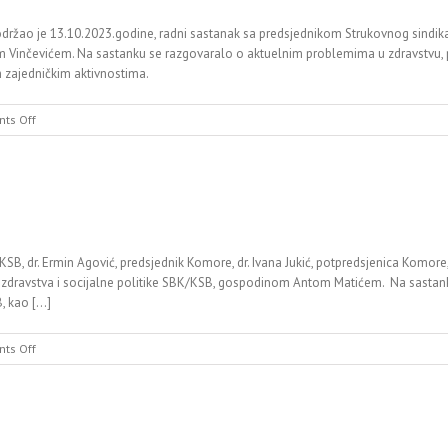
 održao je 13.10.2023.godine, radni sastanak sa predsjednikom Strukovnog sindi
om Vinčevićem. Na sastanku se razgovaralo o aktuelnim problemima u zdravstvu, 
 zajedničkim aktivnostima.
on
ts Off
Info
-
Ljekarska/liječnička
komora
, dr. Ermin Agović, predsjednik Komore, dr. Ivana Jukić, potpredsjenica Komore, dr
m zdravstva i socijalne politike SBK/KSB, gospodinom Antom Matićem. Na sastan
kao [...]
on
ts Off
Info
Ljekarska/liječnička
komora