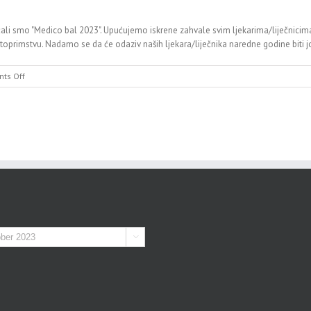
ali smo "Medico bal 2023". Upućujemo iskrene zahvale svim ljekarima/liječnicima 
toprimstvu. Nadamo se da će odaziv naših ljekara/liječnika naredne godine biti j
on
ts Off
Medico
bal
2023
