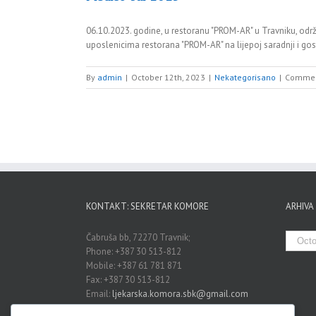
06.10.2023. godine, u restoranu "PROM-AR" u Travniku, održ
uposlenicima restorana "PROM-AR" na lijepoj saradnji i gos
By
admin
|
October 12th, 2023
|
Nekategorisano
|
Commen
KONTAKT: SEKRETAR KOMORE
ARHIVA
Arhiva
Čabruša bb, 72270 Travnik;
Phone: +387 30 513-812
Mobile: +387 61 781 871
Fax: +387 30 513-812
Email:
ljekarska.komora.sbk@gmail.com