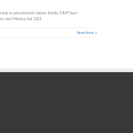
koji su prisustvovali zabavi, bendu "S&M", kao i
oš i veći! Medico bal 2023
Read More