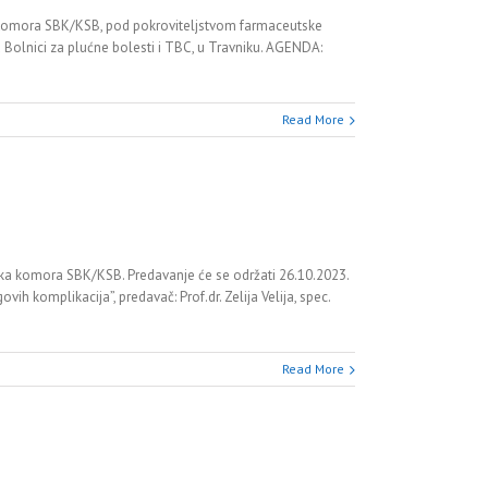
ika Komora SBK/KSB, pod pokroviteljstvom farmaceutske
u Bolnici za plućne bolesti i TBC, u Travniku. AGENDA:
Read More
ička komora SBK/KSB. Predavanje će se održati 26.10.2023.
vih komplikacija”, predavač: Prof.dr. Zelija Velija, spec.
Read More