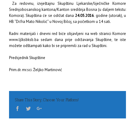
Za redovnu, izvještajnu Skupštinu Ljekarske/liječničke Komore
Srednjobosanskog kantona/Kanton središnja Bosna (u daljem tekstu:
Komora). Skupština će se održat dana
24.05.2016
. godine (utorak), u
HB “Dr.fra Mato Nikolić” u Novoj Biloj, sa početkom u 14 sati.
Radni materijali i dnevni red biće objavljeni na web stranici Komore
www.ljlksbksb.ba
sedam dana prije održavanja Skupštine, te iste
možete odštampati kako bi se pripremili za rad u Skupštini.
Predsjednik Skupštine
Prim.dr. mr.sci. Željko Martinović
Share This Story, Choose Your Platform!