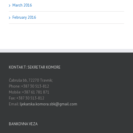
March 2016
February 2016
KONTAKT: SEKRETAR KOMORE
Čabruša bb, 72270 Travnik;
Phone: +387 30 513-812
Mobile: +387 61 781 871
Fax: +387 30 513-812
Email:
ljekarska.komora.sbk@gmail.com
BANKOVNA VEZA