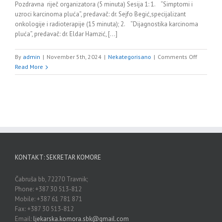
Pozdravna riječ organizatora (5 minuta) Sesija 1: 1. “Simptomi i
uzroci karcinoma pluća”, predavač: dr. Sejfo Begić,specijalizant
onkologije i radioterapije (15 minuta); 2. “Dijagnostika karcinoma
pluća”, predavač: dr. Eldar Hamzić, [...]
on
By
admin
|
November 5th, 2024
|
Nekategorisano
|
Comments Off
SIMPOZI
Read More
“Onkolog
u
fokusu-
karcinom
pluća”
KONTAKT: SEKRETAR KOMORE
Čabruša bb, 72270 Travnik;
Phone: +387 30 513-812
Mobile: +387 61 781 871
Fax: +387 30 513-812
Email:
ljekarska.komora.sbk@gmail.com