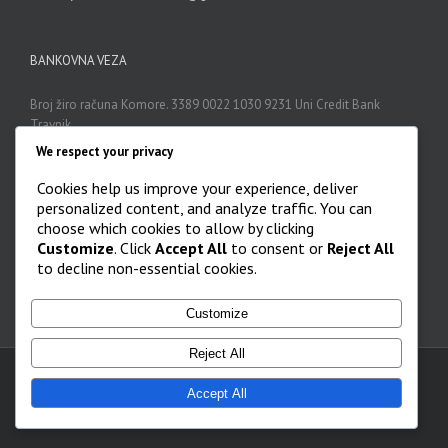
BANKOVNA VEZA
Broj žiro računa Komore. 3389 0022 1030 9231 Uni Credit Bank
Travnik
We respect your privacy
Cookies help us improve your experience, deliver
ARHIVA
personalized content, and analyze traffic. You can
choose which cookies to allow by clicking
Arhiva

Customize
. Click
Accept All
to consent or
Reject All
to decline non-essential cookies.
Customize
Reject All
Lječnička / Liječnička komora SBK - KSB |
Accept All