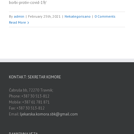
borbi-protiv-covid-19/
By
admin
|
February 25th, 2021
|
Nekategorisano
|
0 Comments
Read More
KONTAKT: SEKRETAR KOMORE
Čabruša bb, 72270 Travnik;
Phone: +387 30 513-812
Mobile: +387 61 781 871
Fax: +387 30 513-812
Email:
ljekarska.komora.sbk@gmail.com