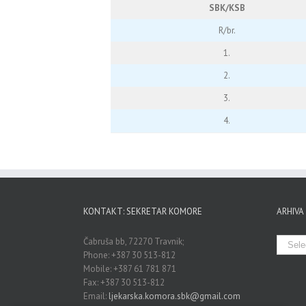
SBK/KSB
R/br.
1.
2.
3.
4.
KONTAKT: SEKRETAR KOMORE
ARHIVA
Arhiva
Čabruša bb, 72270 Travnik;
Phone: +387 30 513-812
Mobile: +387 61 781 871
Fax: +387 30 513-812
Email:
ljekarska.komora.sbk@gmail.com