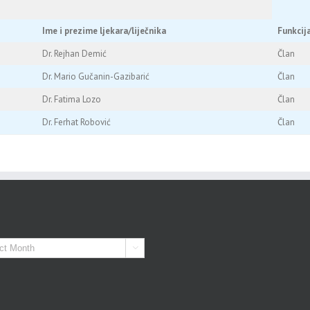
Ime i prezime ljekara/liječnika
Funkcij
Dr. Rejhan Demić
Član
Dr. Mario Gučanin-Gazibarić
Član
Dr. Fatima Lozo
Član
Dr. Ferhat Robović
Član
