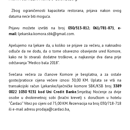
Zbog ograničenosti kapaciteta restorana, prijava nakon ovog
datuma neće biti moguća.
Prijavu možete izvršiti na broj
030/513-812; 061/781-871
,
e-
mail:
ljekarska.komora.sbk@gmail.com
.
Apelujemo na ljekare da, u koliko se prijave za večeru, a naknadno
odluče da ne dođu, da o tome obavezno obavijeste ured Komore,
kako ne bi stvarali dodatne troškove, a najkasnije dva dana prije
održavanja “Medico bala 2018”.
Svečana večera za članove Komore je besplatna, a za ostale
goste/pratioce cijena večere iznosi 30,00 KM. Uplata se vrši na
transakcijski račun Ljekarske/liječničke komore SBK/KSB broj
3389
0022 1030 9231 kod Uni Credit Banke.
Smještaj: Noćenje za dvije
osobe u dvokrevetnoj sobi (bračni krevet) s doručkom u hotelu
“Čardaci” Vitez po cijeni od 75,00 KM. Rezervacija na broj 030/718-718
ili e-mail adresu
prodaja@cardaci.ba
.