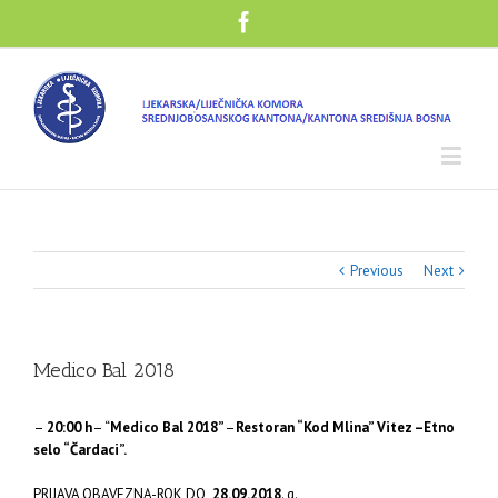
Previous
Next
Medico Bal 2018
–
20:00 h
– “
Medico Bal 2018”
–
Restoran “Kod Mlina” Vitez –Etno
selo “Čardaci”.
PRIJAVA OBAVEZNA-ROK DO
28.09.2018
. g.